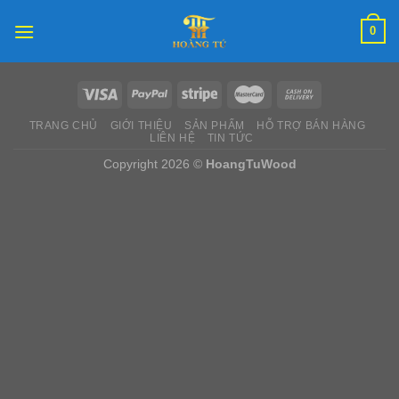
Skip
0
to
content
TRANG CHỦ
GIỚI THIỆU
SẢN PHẨM
HỖ TRỢ BÁN HÀNG
LIÊN HỆ
TIN TỨC
Copyright 2026 ©
HoangTuWood