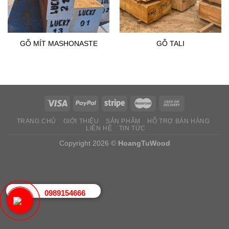
GỖ MÍT MASHONASTE
GỖ TALI
TRANG CHỦ
GIỚI THIỆU
SẢN PHẨM
HỖ TRỢ BÁN HÀNG
LIÊN HỆ
TIN TỨC
Copyright 2026 ©
HoangTuWood
0989154666