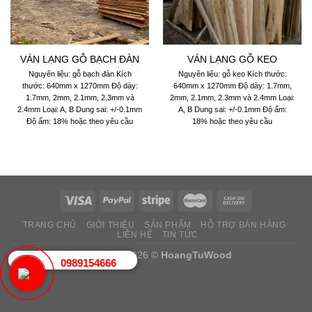
VÁN LẠNG GỖ BẠCH ĐÀN
VÁN LẠNG GỖ KEO
Nguyên liệu: gỗ bạch đàn Kích
Nguyên liệu: gỗ keo Kích thước:
thước: 640mm x 1270mm Độ dày:
640mm x 1270mm Độ dày: 1.7mm,
1.7mm, 2mm, 2.1mm, 2.3mm và
2mm, 2.1mm, 2.3mm và 2.4mm Loại:
2.4mm Loại: A, B Dung sai: +/-0.1mm
A, B Dung sai: +/-0.1mm Độ ẩm:
Độ ẩm: 18% hoặc theo yêu cầu
18% hoặc theo yêu cầu
TRANG CHỦ
GIỚI THIỆU
SẢN PHẨM
HỖ TRỢ BÁN HÀNG
LIÊN HỆ
TIN TỨC
Copyright 2026 ©
HoangTuWood
0989154666