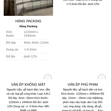
+/-0.5mm Độ ẩm: dưới 12%
HÀNG PACKING
Hàng Packing
Kích
1220mm x
thước
2440mm
Độ dày
4mm, 6mm, 12mm
Dung sai
+/-0.5mm
Độ ẩm
dưới 12%
VÁN ÉP KHÔNG MẶT
VÁN ÉP PHỦ PHIM
Add to
Add to
wishlist
wishlist
Nguyên Liệu: gỗ bạch đàn, keo, dầu
Nguyên liệu: gỗ bạch đàn và keo
và các loại gỗ cứng khác Loại: A,B,C
Kích thước: 1220mm x 2440mm Độ
Độ dày: 6mm -18mm Kích thước:
dày: 12mm – 18mm Lớp mặt/lưng:
1220mm x 2440mm Độ ẩm: dưới
phim màu nâu hoặc đen Các lĩnh
12% Dung sai: +/- 0.5mm Keo: MR,
vực ứng dụng: xây dựng, đồ gỗ,
BWR và WBP
trang trí nội thất, và bao bì,… Keo: