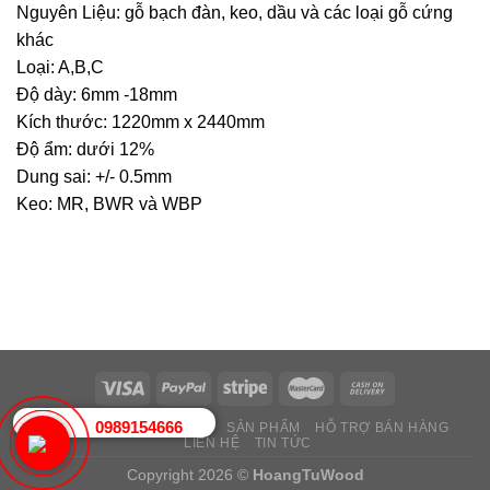
Nguyên Liệu: gỗ bạch đàn, keo, dầu và các loại gỗ cứng
khác
Loại: A,B,C
Độ dày: 6mm -18mm
Kích thước: 1220mm x 2440mm
Độ ẩm: dưới 12%
Dung sai: +/- 0.5mm
Keo: MR, BWR và WBP
0989154666
TRANG CHỦ
GIỚI THIỆU
SẢN PHẨM
HỖ TRỢ BÁN HÀNG
LIÊN HỆ
TIN TỨC
Copyright 2026 ©
HoangTuWood