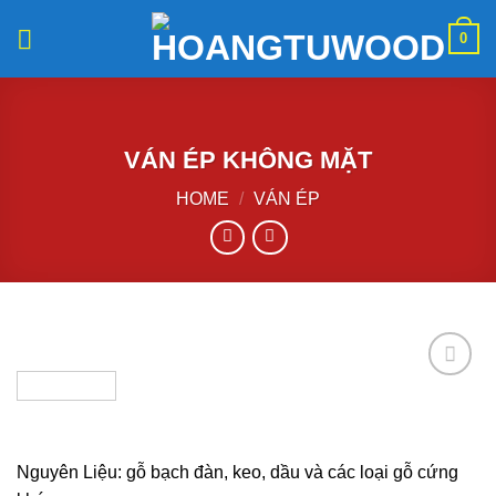
Skip
0
to
content
VÁN ÉP KHÔNG MẶT
HOME
/
VÁN ÉP
Add to
wishlist
Nguyên Liệu: gỗ bạch đàn, keo, dầu và các loại gỗ cứng