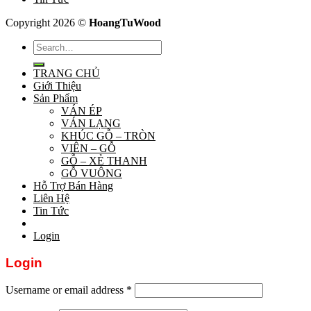
Copyright 2026 ©
HoangTuWood
Search
for:
TRANG CHỦ
Giới Thiệu
Sản Phẩm
VÁN ÉP
VÁN LẠNG
KHÚC GỖ – TRÒN
VIÊN – GỖ
GỖ – XẺ THANH
GỖ VUÔNG
Hỗ Trợ Bán Hàng
Liên Hệ
Tin Tức
Login
Login
Username or email address
*