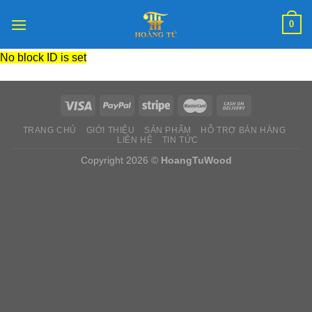
Skip
0
to
content
No block ID is set
TRANG CHỦ
GIỚI THIỆU
SẢN PHẨM
HỖ TRỢ BÁN HÀNG
LIÊN HỆ
TIN TỨC
Copyright 2026 ©
HoangTuWood