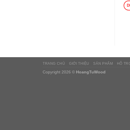
D
TRANG CHỦ
GIỚI THIỆU
SẢN PHẨM
HỖ TR
Copyright 2026 ©
HoangTuWood