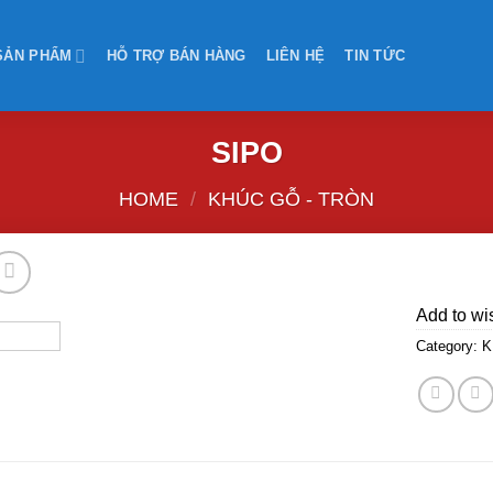
SẢN PHẨM
HỖ TRỢ BÁN HÀNG
LIÊN HỆ
TIN TỨC
SIPO
HOME
/
KHÚC GỖ - TRÒN
Add to wis
Category:
K
Add to
wishlist