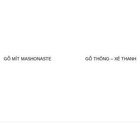
wishlist
wishl
GỖ MÍT MASHONASTE
GỖ THÔNG – XẺ THANH
Add to
Add
wishlist
wishl