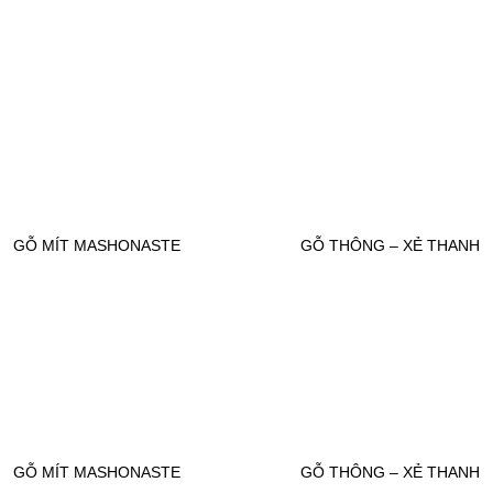
GỖ MÍT MASHONASTE
GỖ THÔNG – XẺ THANH
Add to
Add
wishlist
wishl
GỖ MÍT MASHONASTE
GỖ THÔNG – XẺ THANH
Add to
Add