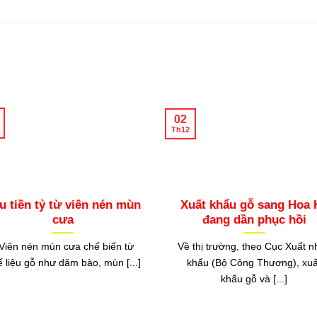
02
Th12
u tiền tỷ từ viên nén mùn
Xuất khẩu gỗ sang Hoa 
cưa
đang dần phục hồi
iên nén mùn cưa chế biến từ
Về thị trường, theo Cục Xuất n
 liệu gỗ như dăm bào, mùn [...]
khẩu (Bộ Công Thương), xuấ
khẩu gỗ và [...]