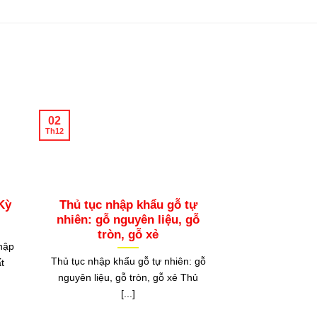
02
02
Th12
Th12
Kỳ
Thủ tục nhập khẩu gỗ tự
XUẤT NHẬP
nhiên: gỗ nguyên liệu, gỗ
SẢN PHẨM 
tròn, gỗ xẻ
NAM TRONG
hập
2
Thủ tục nhập khẩu gỗ tự nhiên: gỗ
t
XUẤT NHẬP K
nguyên liệu, gỗ tròn, gỗ xẻ Thủ
PHẨM GỖ C
[...]
TRONG QUÝ 