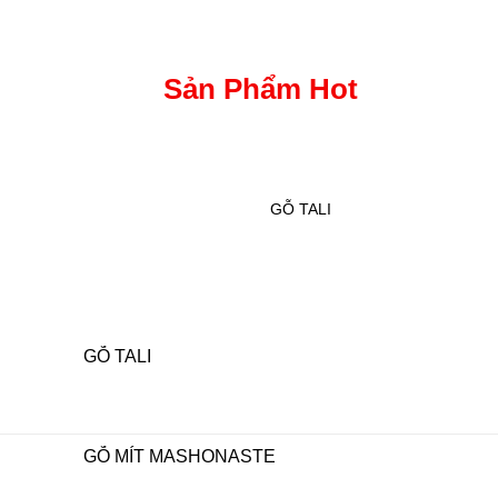
wishlist
Sản Phẩm Hot
GỖ TALI
Add to
wishlist
GỖ TALI
GỖ MÍT MASHONASTE