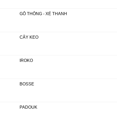
GỖ THÔNG - XẺ THANH
CÂY KEO
IROKO
BOSSE
PADOUK