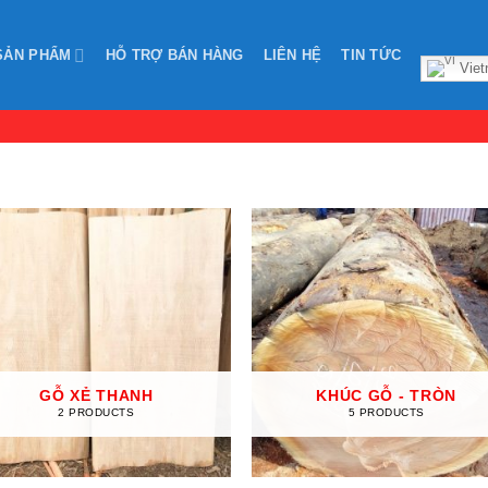
SẢN PHẨM
HỖ TRỢ BÁN HÀNG
LIÊN HỆ
TIN TỨC
Viet
GỖ XẺ THANH
KHÚC GỖ - TRÒN
2 PRODUCTS
5 PRODUCTS