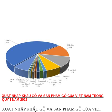
XUẤT NHẬP KHẨU GỖ VÀ SẢN PHẨM GỖ CỦA VIỆT NAM TRONG
QUÝ I NĂM 2023
XUẤT NHẬP KHẨU GỖ VÀ SẢN PHẨM GỖ CỦA VIỆT