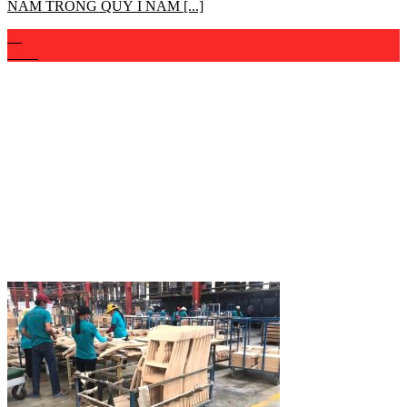
NAM TRONG QUÝ I NĂM [...]
02
Th12