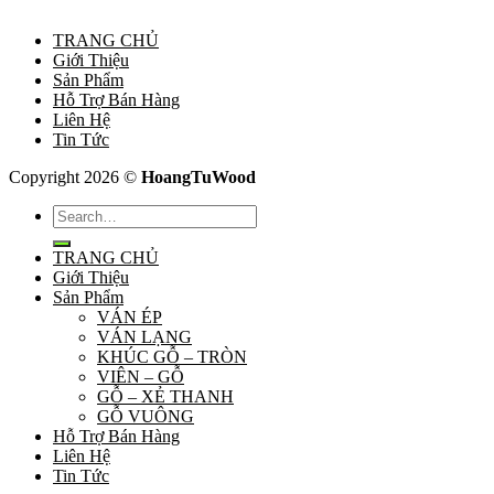
TRANG CHỦ
Giới Thiệu
Sản Phẩm
Hỗ Trợ Bán Hàng
Liên Hệ
Tin Tức
Copyright 2026 ©
HoangTuWood
Search
for:
TRANG CHỦ
Giới Thiệu
Sản Phẩm
VÁN ÉP
VÁN LẠNG
KHÚC GỖ – TRÒN
VIÊN – GỖ
GỖ – XẺ THANH
GỖ VUÔNG
Hỗ Trợ Bán Hàng
Liên Hệ
Tin Tức