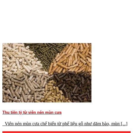
Thu tiền tỷ từ viên nén mùn cưa
Viên nén mùn cưa chế biến từ phế liệu gỗ như dăm bào, mùn [...]