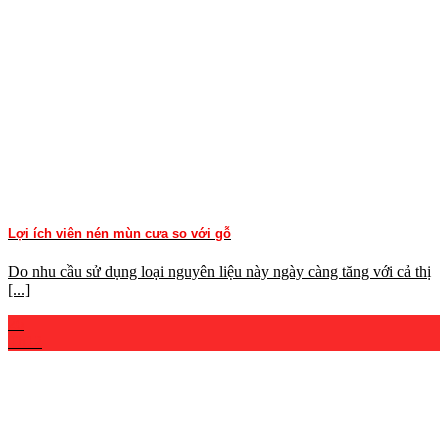
Lợi ích viên nén mùn cưa so với gỗ
Do nhu cầu sử dụng loại nguyên liệu này ngày càng tăng với cả thị
[...]
26
Th12